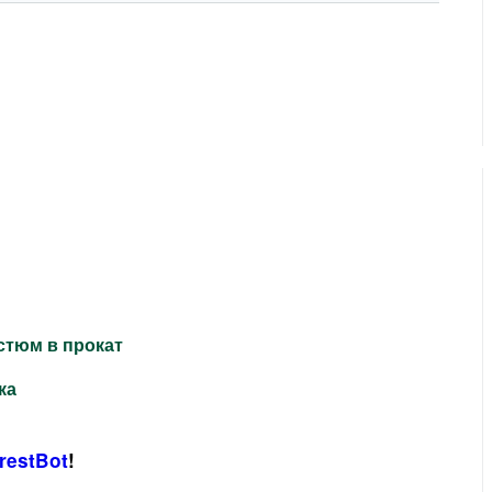
остюм в прокат
ка
restBot
!