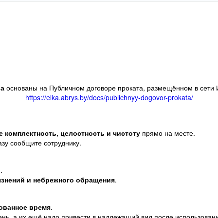
ла
основаны на Публичном договоре проката, размещённом в сети 
https://elka.abrys.by/docs/publichnyy-dogovor-prokata/
е комплектность, целостность и чистоту
прямо на месте.
азу сообщите сотруднику.
.
язнений и небрежного обращения
.
ованное время
.
нь, а их ещё надо привести в надлежащий вид после использован