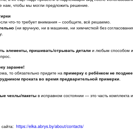
е нам, чтобы мы могли предложить решение.
тирки
 если что-то требует внимания – сообщите, всё решаемо.
ятельно
(ни вручную, ни в машинке, ни химчисткой без согласован
у.
ать элементы, пришивать/отрывать детали
и любым способом и
опрос.
ку заранее!
юма, то обязательно придите на
примерку с ребёнком не позднее
рудником проката во время предварительной примерки
.
ные чехлы/пакеты
в исправном состоянии — это часть комплекта 
 сайта:
https://elka.abrys.by/about/contacts/