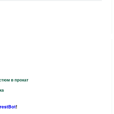
остюм в прокат
ка
restBot
!