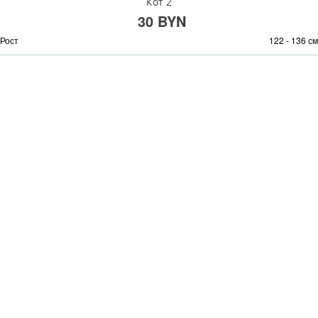
Кот 2
30 BYN
Рост
122 - 136 см